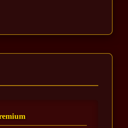
Premium