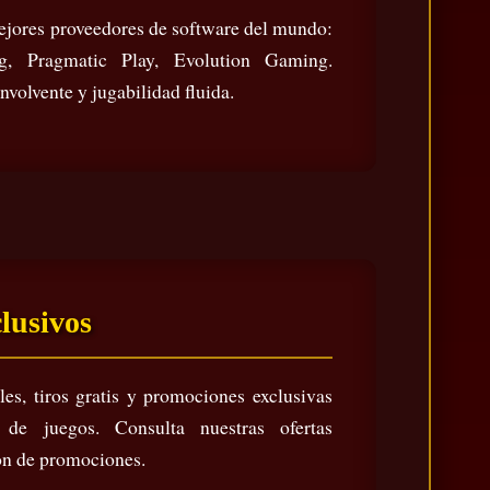
ejores proveedores de software del mundo:
g, Pragmatic Play, Evolution Gaming.
volvente y jugabilidad fluida.
lusivos
es, tiros gratis y promociones exclusivas
 de juegos. Consulta nuestras ofertas
ón de promociones.