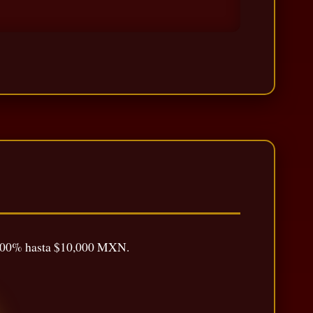
l 200% hasta $10,000 MXN.