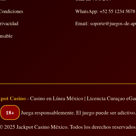
Condiciones
WhatsApp: +52 55 1234 5678
Privacidad
Email: soporte@juegos-de-ap
nsable
kpot Casino
- Casino en Línea México | Licencia Curaçao eG
18+
Juega responsablemente. El juego puede ser adictivo.
© 2025 Jackpot Casino México. Todos los derechos reservados