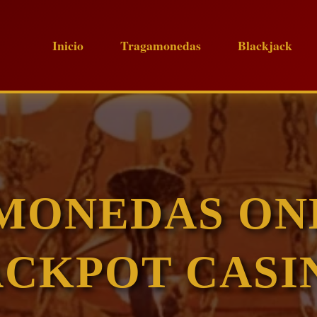
Inicio
Tragamonedas
Blackjack
MONEDAS ONL
ACKPOT CASI