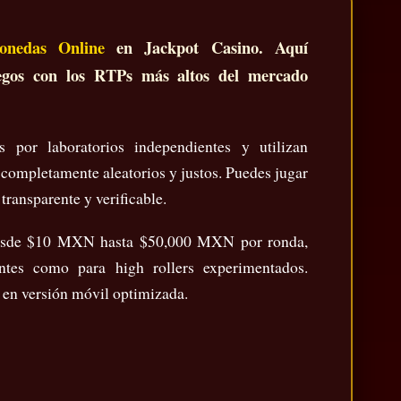
onedas Online
en Jackpot Casino. Aquí
uegos con los RTPs más altos del mercado
s por laboratorios independientes y utilizan
completamente aleatorios y justos. Puedes jugar
transparente y verificable.
 desde $10 MXN hasta $50,000 MXN por ronda,
antes como para high rollers experimentados.
 en versión móvil optimizada.