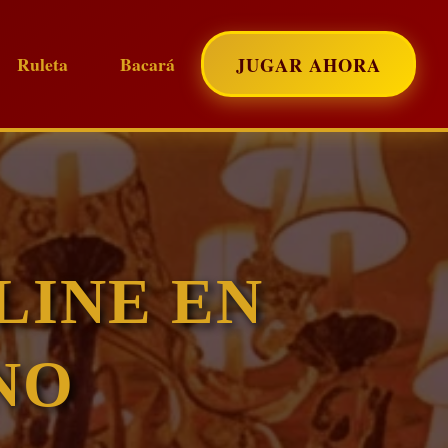
Ruleta
Bacará
JUGAR AHORA
INE EN
NO