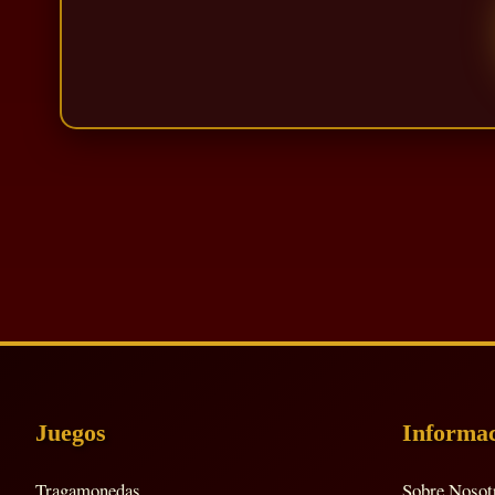
Juegos
Informa
Tragamonedas
Sobre Nosot