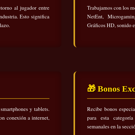
torno al jugador entre
Trabajamos con los m
dustria. Esto significa
NetEnt, Microgamin
lazo.
Gráficos HD, sonido en
🎁 Bonos Exc
smartphones y tablets.
Recibe bonos especial
n conexión a internet,
para esta categoría
semanales en la secci